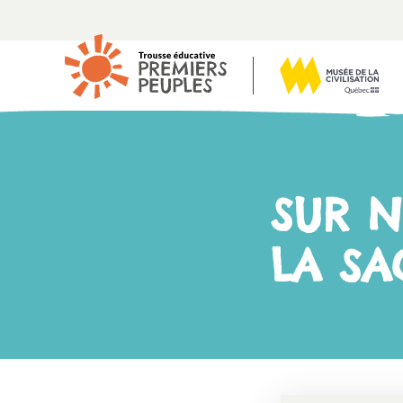
SUR N
LA SA