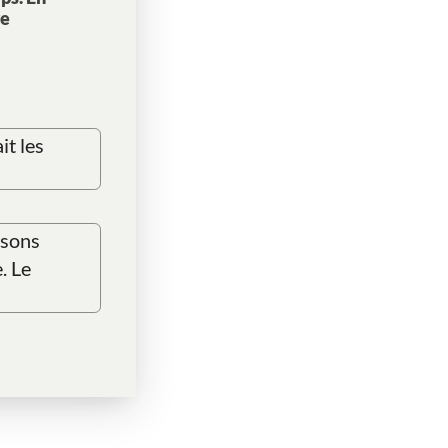
re
t les
isons
. Le