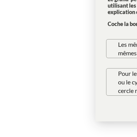
utilisant le
explication
Coche la bo
Les mêm
mêmes e
Pour le
ou le c
cercle 