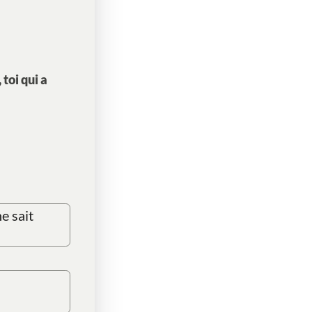
toi qui a
e sait