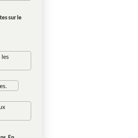
es sur le
 les
es.
ux
ps. En