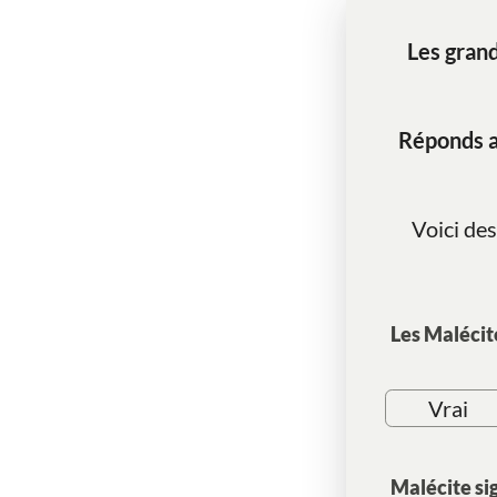
Les gran
Réponds a
Voici des
Les Malécit
Vrai
Malécite si