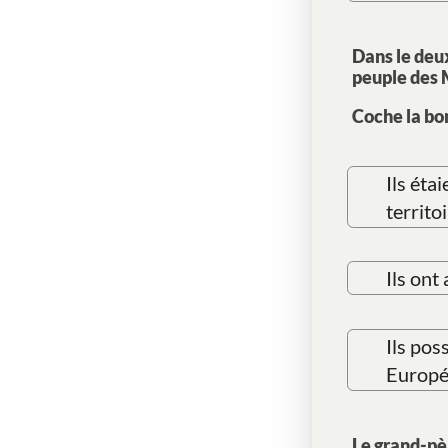
Dans le deu
peuple des 
Coche la bo
Ils éta
territoi
Ils ont
Ils pos
Europé
Le grand-pèr