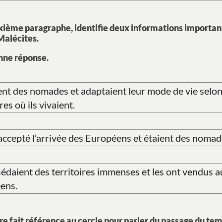
xième paragraphe, identifie deux informations important
Malécites.
nne réponse.
ient des nomades et adaptaient leur mode de vie selon
res où ils vivaient.
 accepté l’arrivée des Européens et étaient des nomad
sédaient des territoires immenses et les ont vendus a
ens.
e fait référence au cercle pour parler du passage du tem