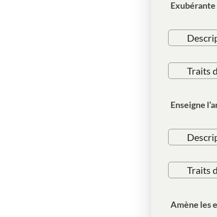
Exubérante
Descri
Traits 
Enseigne l’a
Descri
Traits 
Amène les en