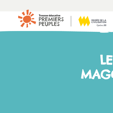
L
MAGG