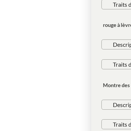
Traits 
rouge à lèv
Descri
Traits 
Montre des p
Descri
Traits 