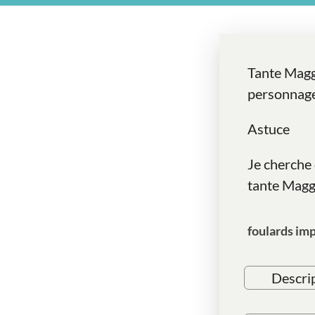
Tante Magg
personnage 
Astuce
Je cherche 
tante Maggi
foulards im
Descri