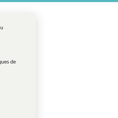
du
iques de
.