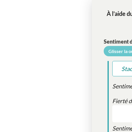
À l’aide d
Sentiment 
Glisser la 
Sta
Sentime
Fierté d
Sentime