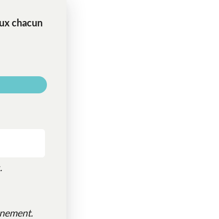
ieux chacun
.
gnement.