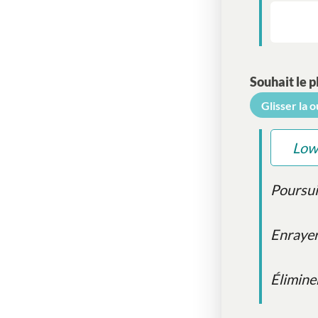
Souhait le p
Glisser la 
Low
Poursui
Enrayer
Élimine