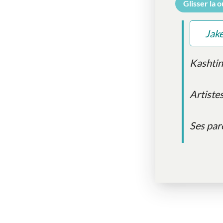
Glisser la 
Jak
Kashtin
Artiste
Ses par