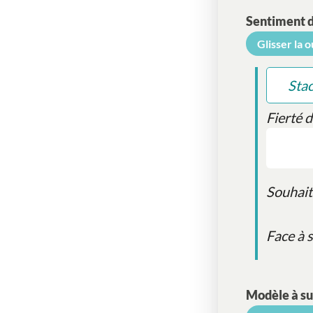
Sentiment d
Glisser la 
Sta
Fierté 
Souhait
Face à 
Modèle à su