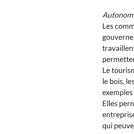
Autonomi
Les comm
gouvernem
travaillen
permetten
Le touris
le bois, l
exemples 
Elles per
entrepris
qui peuve