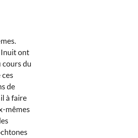
êmes.
 Inuit ont
u cours du
 ces
ns de
l à faire
eux-mêmes
les
tochtones