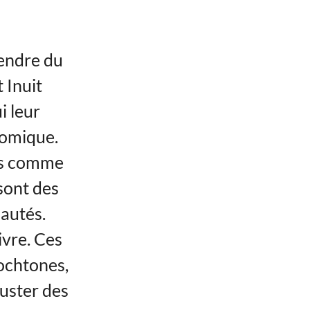
endre du
 Inuit
i leur
nomique.
les comme
 sont des
autés.
ivre. Ces
tochtones,
guster des