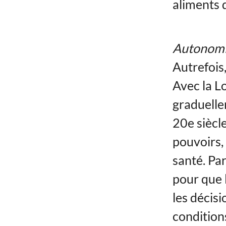
aliments d
Autonomie
Autrefois
Avec la Lo
graduelle
20e siècl
pouvoirs,
santé. Par
pour que 
les décisi
condition