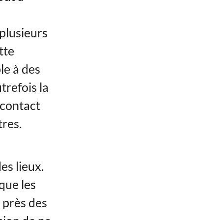
plusieurs
tte
ble à des
refois la
 contact
tres.
es lieux.
que les
 près des