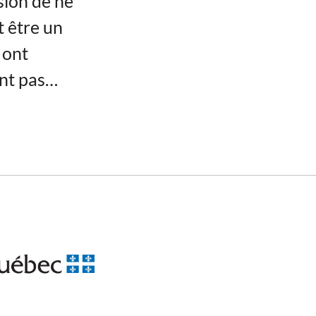
sion de ne
t être un
 ont
ent pas…