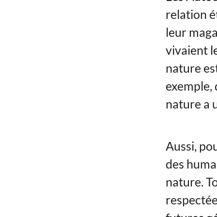
relation é
leur magas
vivaient l
nature es
exemple, d
nature a 
Aussi, pou
des humain
nature. T
respectée