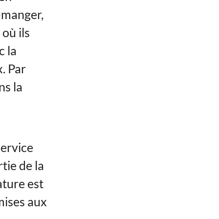
e-manger,
 où ils
c la
. Par
ns la
service
tie de la
ature est
mises aux