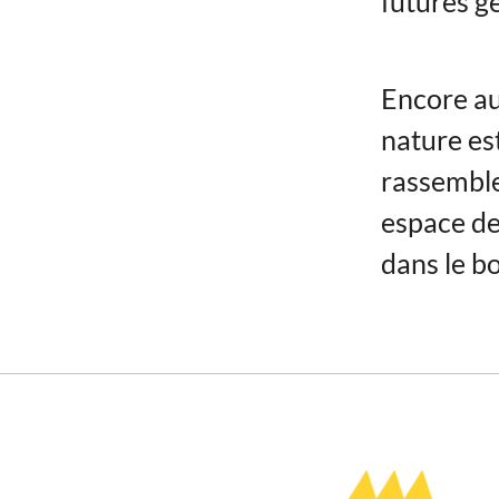
futures g
Encore au
nature est
rassemble
espace de 
dans le bo