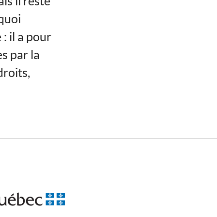
is il reste
quoi
 il a pour
s par la
droits,