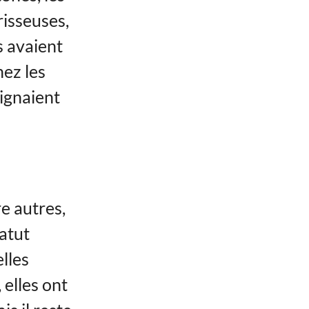
risseuses,
s avaient
hez les
signaient
e autres,
tatut
lles
 elles ont