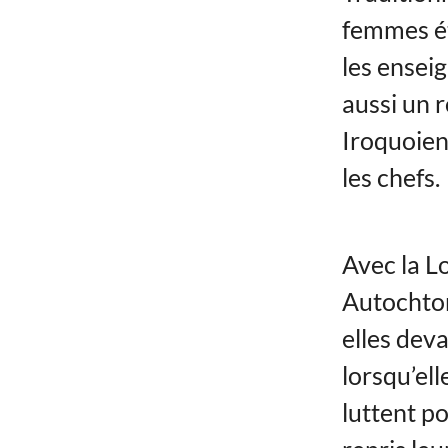
femmes éta
les enseig
aussi un r
Iroquoiens
les chefs.
Avec la L
Autochton
elles deva
lorsqu’el
luttent po