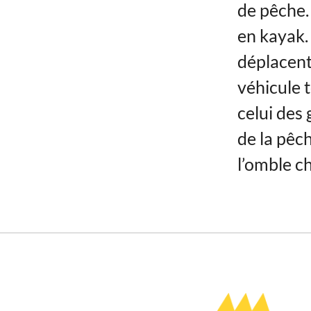
de pêche. 
en kayak. 
déplacent
véhicule 
celui des 
de la pêc
l’omble ch