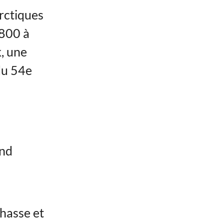
arctiques
 800 à
, une
 du 54e
and
chasse et