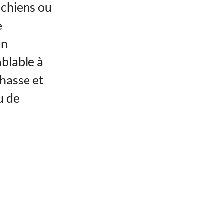
s chiens ou
e
en
mblable à
chasse et
u de