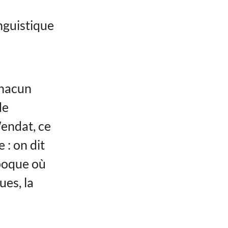
nguistique
chacun
de
endat, ce
 : on dit
époque où
es, la