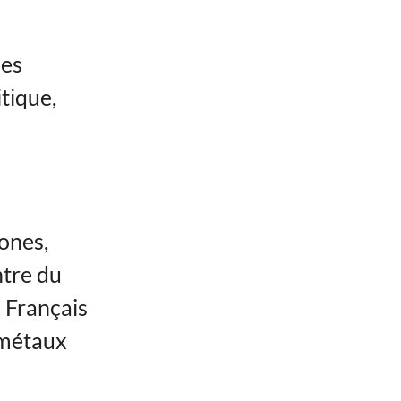
des
itique,
u
ones,
ntre du
s Français
 métaux