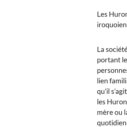
Les Huron
iroquoien
La sociét
portant l
personnes
lien famil
qu’il s’ag
les Huron
mère ou la
quotidien