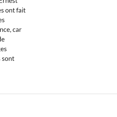
 Ernest
 ont fait
es
nce, car
de
ges
s sont