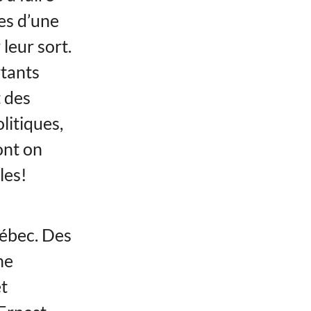
es d’une
leur sort.
tants
t des
olitiques,
ont on
les!
uébec. Des
ne
et