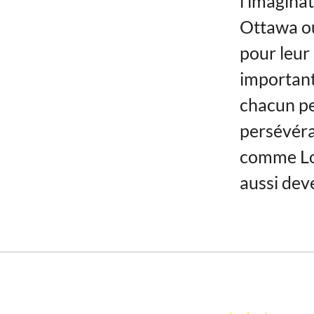
l’imagina
Ottawa ou
pour leur
important
chacun pe
persévéra
comme Lou
aussi dev