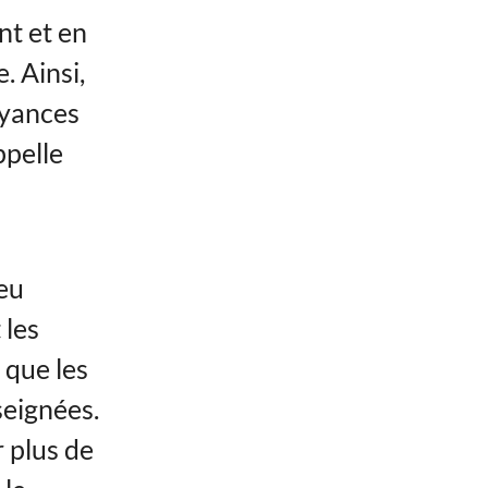
nt et en
. Ainsi,
royances
ppelle
peu
 les
 que les
seignées.
 plus de