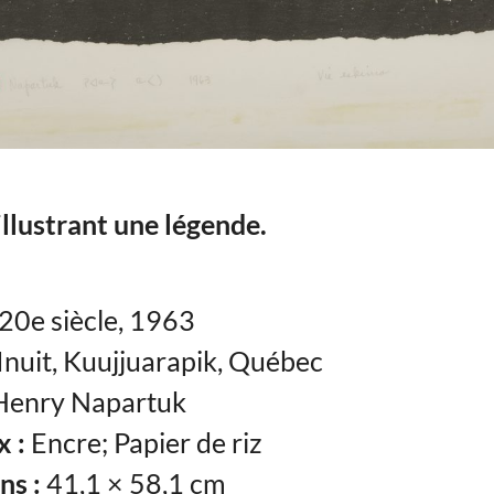
llustrant une légende.
20e siècle, 1963
Inuit, Kuujjuarapik, Québec
enry Napartuk
 :
Encre; Papier de riz
ns :
41,1 × 58,1 cm