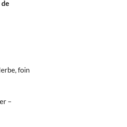
 de
Herbe, foin
er –