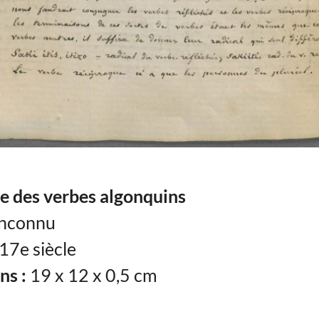
e des verbes algonquins
nconnu
17e siècle
ns :
19 x 12 x 0,5 cm