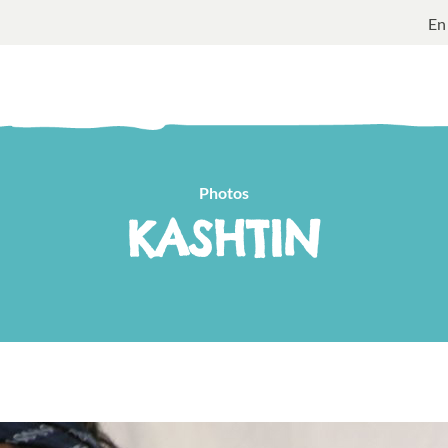
En
Photos
KASHTIN