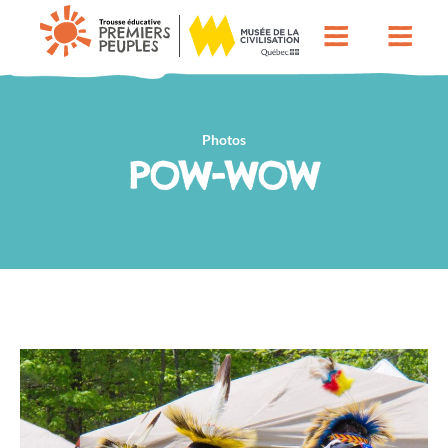
Photos
POW-WOW