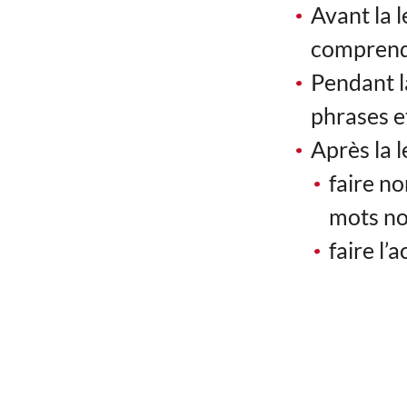
Avant la l
comprendr
Pendant la
phrases et
Après la l
faire n
mots no
faire l’a