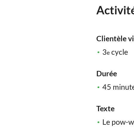
Activit
Clientèle v
3
cycle
e
Durée
45 minut
Texte
Le pow-