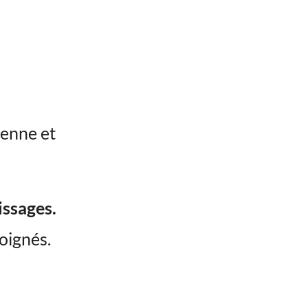
ienne et
issages.
loignés.