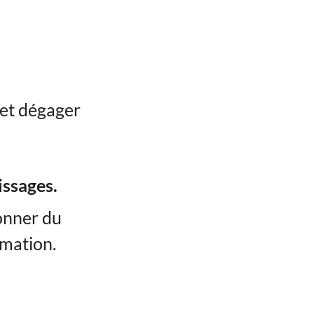
 et dégager
issages.
donner du
rmation.