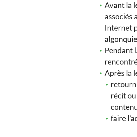
Avant la l
associés a
Internet 
algonquie
Pendant la
rencontré
Après la l
retourne
récit ou
contenu 
faire l’a