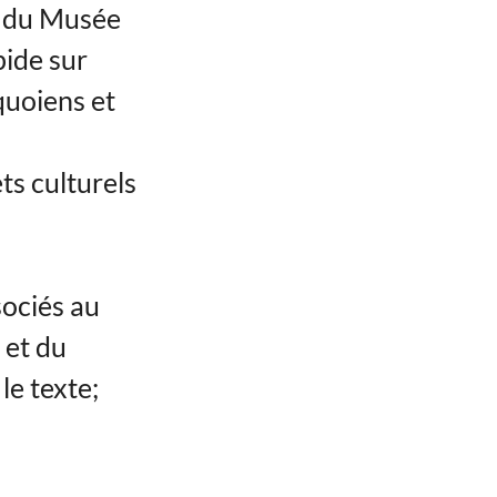
on du Musée
pide sur
quoiens et
ts culturels
sociés au
 et du
le texte;