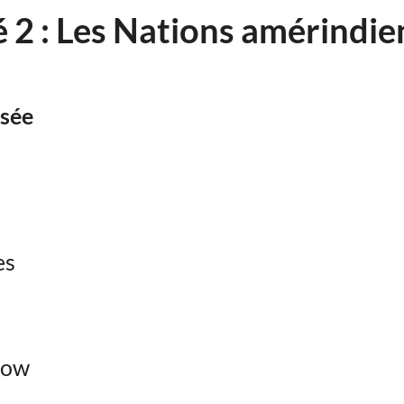
é 2 : Les Nations amérindi
isée
es
wow