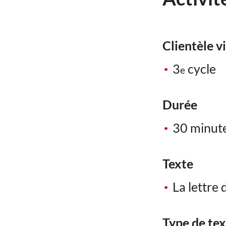
Clientèle v
3
cycle
e
Durée
30 minut
Texte
La lettre 
Type de te