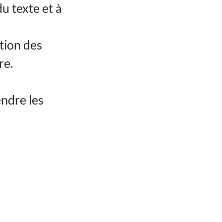
du texte et à
ation des
re.
endre les