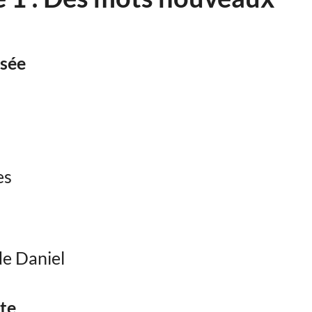
isée
es
de Daniel
xte