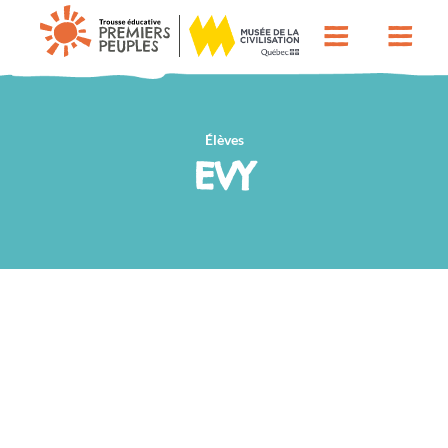
Élèves
EVY