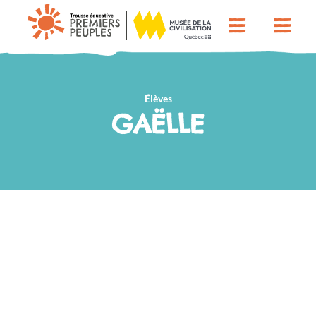
Élèves
GAËLLE