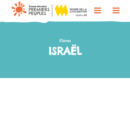
Élèves
ISRAËL