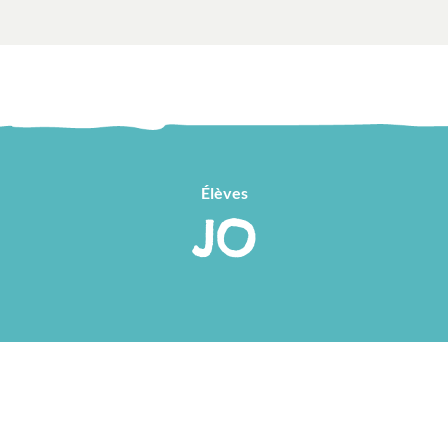
Élèves
JO