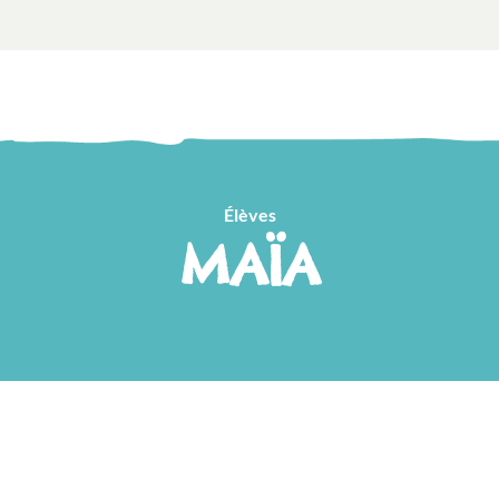
Élèves
MAÏA