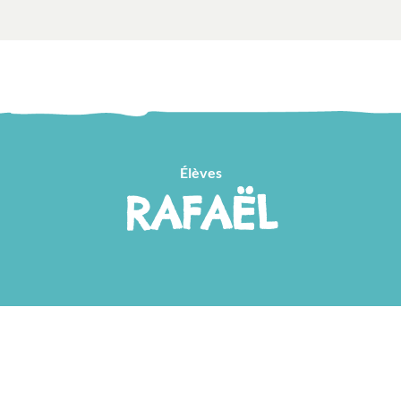
Élèves
RAFAËL