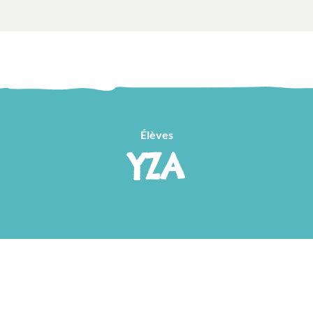
Élèves
YZA