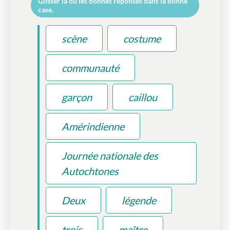
Glisser la ou les bonnes réponses dans la bonne
case.
scène
costume
communauté
garçon
caillou
Amérindienne
Journée nationale des
Autochtones
Deux
légende
trois
maître